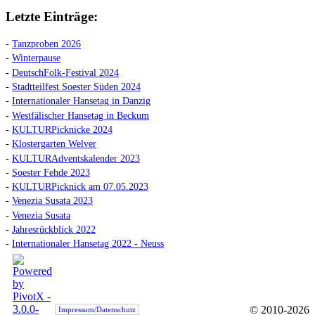
Letzte Einträge:
-
Tanzproben 2026
-
Winterpause
-
DeutschFolk-Festival 2024
-
Stadtteilfest Soester Süden 2024
-
Internationaler Hansetag in Danzig
-
Westfälischer Hansetag in Beckum
-
KULTURPicknicke 2024
-
Klostergarten Welver
-
KULTURAdventskalender 2023
-
Soester Fehde 2023
-
KULTURPicknick am 07.05.2023
-
Venezia Susata 2023
-
Venezia Susata
-
Jahresrückblick 2022
-
Internationaler Hansetag 2022 - Neuss
© 2010-2026
Impressum/Datenschutz