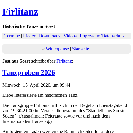
Firlitanz
Historische Tänze in Soest
Termine
|
Lieder
|
Downloads
|
Videos
|
Impressum/Datenschutz
«
Winterpause
|
Startseite
|
Jost aus Soest
schreibt über
Firlitanz
:
Tanzproben 2026
Mittwoch, 15. April 2026, um 09:44
Liebe Interessierte am historischen Tanz!
Die Tanzgruppe Firlitanz trifft sich in der Regel am Dienstagabend
von 19:30-21:00 im
Veranstaltungsraum
des "Stadtteilhaus Soester
Süden". (Ausnahmen: Feiertage sowie vor und nach dem
Internationalen Hansetag.)
An folgenden Tagen werden die Räumlichkeiten für andere