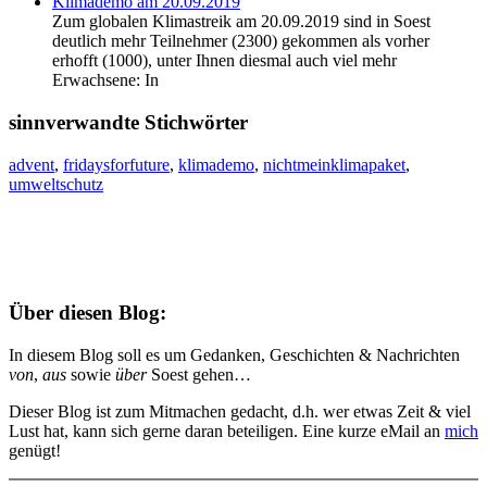
Klimademo am 20.09.2019
Zum globalen Klimastreik am 20.09.2019 sind in Soest
deutlich mehr Teilnehmer (2300) gekommen als vorher
erhofft (1000), unter Ihnen diesmal auch viel mehr
Erwachsene: In
sinnverwandte Stichwörter
advent
,
fridaysforfuture
,
klimademo
,
nichtmeinklimapaket
,
umweltschutz
Über diesen Blog:
In diesem Blog soll es um Gedanken, Geschichten & Nachrichten
von
,
aus
sowie
über
Soest gehen…
Dieser Blog ist zum Mitmachen gedacht, d.h. wer etwas Zeit & viel
Lust hat, kann sich gerne daran beteiligen. Eine kurze eMail an
mich
genügt!