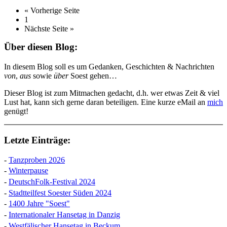
« Vorherige Seite
1
Nächste Seite »
Über diesen Blog:
In diesem Blog soll es um Gedanken, Geschichten & Nachrichten
von
,
aus
sowie
über
Soest gehen…
Dieser Blog ist zum Mitmachen gedacht, d.h. wer etwas Zeit & viel
Lust hat, kann sich gerne daran beteiligen. Eine kurze eMail an
mich
genügt!
Letzte Einträge:
-
Tanzproben 2026
-
Winterpause
-
DeutschFolk-Festival 2024
-
Stadtteilfest Soester Süden 2024
-
1400 Jahre "Soest"
-
Internationaler Hansetag in Danzig
-
Westfälischer Hansetag in Beckum