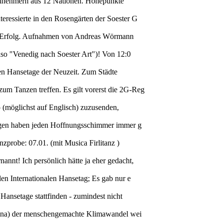
 Teilnehmern aus 12 Nationen. Höhepunkte
eressierte in den Rosengärten der Soester G
ller Erfolg. Aufnahmen von Andreas Wörmann
lso "Venedig nach Soester Art")! Von 12:0
alen Hansetage der Neuzeit. Zum Städte
m Tanzen treffen. Es gilt vorerst die 2G-Reg
o (möglichst auf Englisch) zuzusenden,
rungen haben jeden Hoffnungsschimmer immer g
zprobe: 07.01. (mit Musica Firlitanz )
nt! Ich persönlich hätte ja eher gedacht,
en Internationalen Hansetag; Es gab nur e
Hansetage stattfinden - zumindest nicht
orona) der menschengemachte Klimawandel wei