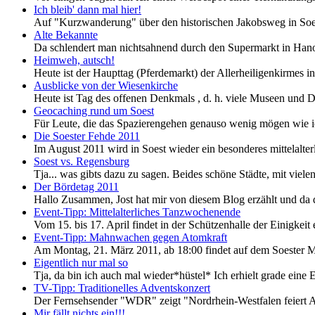
Ich bleib' dann mal hier!
Auf "Kurzwanderung" über den historischen Jakobsweg in S
Alte Bekannte
Da schlendert man nichtsahnend durch den Supermarkt in Hano
Heimweh, autsch!
Heute ist der Haupttag (Pferdemarkt) der Allerheiligenkirmes in
Ausblicke von der Wiesenkirche
Heute ist Tag des offenen Denkmals , d. h. viele Museen und D
Geocaching rund um Soest
Für Leute, die das Spazierengehen genauso wenig mögen wie ich 
Die Soester Fehde 2011
Im August 2011 wird in Soest wieder ein besonderes mittelalterl
Soest vs. Regensburg
Tja... was gibts dazu zu sagen. Beides schöne Städte, mit viele
Der Bördetag 2011
Hallo Zusammen, Jost hat mir von diesem Blog erzählt und da d
Event-Tipp: Mittelalterliches Tanzwochenende
Vom 15. bis 17. April findet in der Schützenhalle der Einigkeit
Event-Tipp: Mahnwachen gegen Atomkraft
Am Montag, 21. März 2011, ab 18:00 findet auf dem Soester M
Eigentlich nur mal so
Tja, da bin ich auch mal wieder*hüstel* Ich erhielt grade eine
TV-Tipp: Traditionelles Adventskonzert
Der Fernsehsender "WDR" zeigt "Nordrhein-Westfalen feiert A
Mir fällt nichts ein!!!