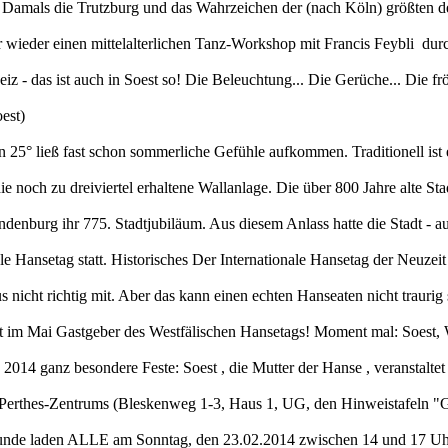
n. Damals die Trutzburg und das Wahrzeichen der (nach Köln) größten 
r wieder einen mittelalterlichen Tanz-Workshop mit Francis Feybli durc
eiz - das ist auch in Soest so! Die Beleuchtung... Die Gerüche... Die 
est)
 25° ließ fast schon sommerliche Gefühle aufkommen. Traditionell ist e
e noch zu dreiviertel erhaltene Wallanlage. Die über 800 Jahre alte Stad
denburg ihr 775. Stadtjubiläum. Aus diesem Anlass hatte die Stadt - auc
ale Hansetag statt. Historisches Der Internationale Hansetag der Neuze
us nicht richtig mit. Aber das kann einen echten Hanseaten nicht traur
 ist im Mai Gastgeber des Westfälischen Hansetags! Moment mal: Soest,
 2014 ganz besondere Feste: Soest , die Mutter der Hanse , veranstaltet
Perthes-Zentrums (Bleskenweg 1-3, Haus 1, UG, den Hinweistafeln "G
nde laden ALLE am Sonntag, den 23.02.2014 zwischen 14 und 17 Uhr