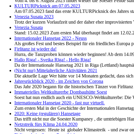
Vom 4. bis 6. August 2023 findet wieder die Soester Fehde stat
KULTURPicknick am 07.05.2023
Am 07.05.2023 fand das erste KULTURPicknick des Jahres statt
Venezia Susata 2023
Trotz der kurzen Vorlaufzeit und der daher eher improvisiert
Venezia Susata
Stand: 15.02.2023 Zum ersten Mal überhaupt findet am 12.02.20
Internationaler Hansetag 2022 - Neuss
Als großes Fest und bestes Beispiel für ein friedliches Europa
Firlitanz ist wieder da!
Hurra, die Tanzproben können wieder beginnen! Ab dem 14.09.
Hallo Riga! - Sveika Rīga! - Hello Riga!
Da der Internationale Hansetag 2021 in Riga (Lettland) hauptsä
(Nicht nur) Mittelalterliche Aktivitäten 2021
Die aktuelle Lage Wer hätte vor 14 Monaten gedacht, dass sic
Jahresrückblick 2020 - im Zeichen von Corona
Das Jahr 2020 begann für die historischen Tänzer von Firlitanz
Immaterielles Weltkulturerbe Dombauhütte Soest
Soest hat nun endlich auch ein UNESCO-Weltkulturerbe: Die We
Internationaler Hansetag 2020 - fast nur virtuell.
Zum ersten Mal in der Geschichte der Internationalen Hansetag
2020: Keine (regulären) Hansetage
Das trifft nicht nur die Soester Kumpaney , die umtriebigen Ha
Netzstreik fürs Klima 24.04.2020
Nicht vergessen: Heute ist globaler Klimastreik - und zwar 