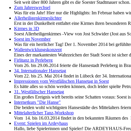
Seit weit über 800 Jahren gibt es die Soester Stadtmauer scho
Zum Jahreswechsel
Was für ein Jahr! Hier nur die Highlights: Im Februar haben wi
Allerheiligenkirmeslichter
Erst in der Dunkelheit entfaltet eine Kirmes ihren besonderen R
Kirmes in 3D
Soest Allerheiligenkirmes -View von Jost Schwider (Jost aus So
Soest im November
Was für ein herrlicher Tag! Der 1. November 2014 bei gefühlten
Wallentwicklungskonzept
Eines der markantesten Wahrzeichen der Stadt Soest ist sicher di
Firlitanz in Perleberg
Vom 26. bis 29.06.2014 feierte die Hansestadt Perleberg in Bran
34. Internationaler Hansetag
Vom 22. bis 25. Mai 2014 findet in Lübeck der 34. Internation
Impressionen vom Westfälischen Hansetag in Soest
Es hätte alles so schön werden können, doch leider spielte Petr
31. Westfälischer Hansetag
Ein großes Ereignis wirft bereits seine Schatten voraus: Soest
Internetkurs "Die Hanse"
Die beiden wohl wichtigsten Hansestädte des Mittelalters feiern
Mittelalterlicher Tanz-Workshop
Vom 14. bis 16.03.2014 findet in den bekannten Räumen des 
Event: Spielen im Ardeyhaus
Hallo, liebe Spielerinnen und Spieler! Die ARDEYHAUS-Freu