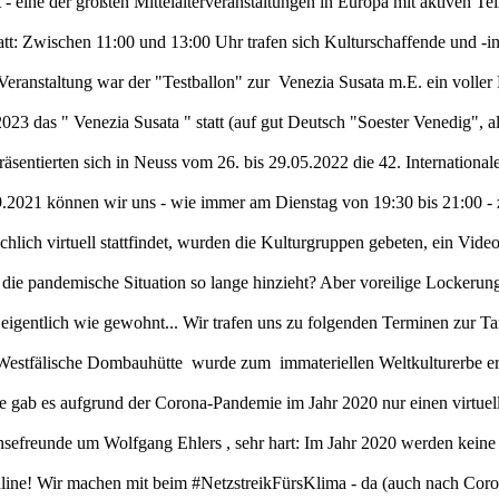
t - eine der größten Mittelalterveranstaltungen in Europa mit aktiven
: Zwischen 11:00 und 13:00 Uhr trafen sich Kulturschaffende und -int
en Veranstaltung war der "Testballon" zur Venezia Susata m.E. ein vo
23 das " Venezia Susata " statt (auf gut Deutsch "Soester Venedig", a
 präsentierten sich in Neuss vom 26. bis 29.05.2022 die 42. Internation
2021 können wir uns - wie immer am Dienstag von 19:30 bis 21:00 - zu
chlich virtuell stattfindet, wurden die Kulturgruppen gebeten, ein Vide
h die pandemische Situation so lange hinzieht? Aber voreilige Locke
 eigentlich wie gewohnt... Wir trafen uns zu folgenden Terminen zur Tan
stfälische Dombauhütte wurde zum immateriellen Weltkulturerbe ernan
e gab es aufgrund der Corona-Pandemie im Jahr 2020 nur einen virtuell
nsefreunde um Wolfgang Ehlers , sehr hart: Im Jahr 2020 werden keine 
online! Wir machen mit beim #NetzstreikFürsKlima - da (auch nach C