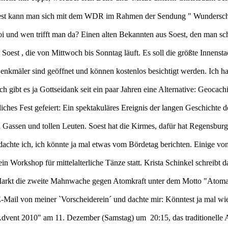
oest kann man sich mit dem WDR im Rahmen der Sendung " Wundersc
i und wen trifft man da? Einen alten Bekannten aus Soest, den man s
 Soest , die von Mittwoch bis Sonntag läuft. Es soll die größte Innens
enkmäler sind geöffnet und können kostenlos besichtigt werden. Ich ha
gibt es ja Gottseidank seit ein paar Jahren eine Alternative: Geocachi
iches Fest gefeiert: Ein spektakuläres Ereignis der langen Geschichte d
n Gassen und tollen Leuten. Soest hat die Kirmes, dafür hat Regensburg
achte ich, ich könnte ja mal etwas vom Bördetag berichten. Einige vo
 ein Workshop für mittelalterliche Tänze statt. Krista Schinkel schreib
arkt die zweite Mahnwache gegen Atomkraft unter dem Motto "Atomaus
 E-Mail von meiner `Vorscheiderein´ und dachte mir: Könntest ja mal wi
dvent 2010" am 11. Dezember (Samstag) um 20:15, das traditionelle Ad