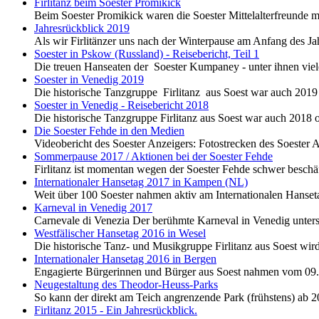
Firlitanz beim Soester Promikick
Beim Soester Promikick waren die Soester Mittelalterfreunde m
Jahresrückblick 2019
Als wir Firlitänzer uns nach der Winterpause am Anfang des Jahr
Soester in Pskow (Russland) - Reisebericht, Teil 1
Die treuen Hanseaten der Soester Kumpaney - unter ihnen vi
Soester in Venedig 2019
Die historische Tanzgruppe Firlitanz aus Soest war auch 2019
Soester in Venedig - Reisebericht 2018
Die historische Tanzgruppe Firlitanz aus Soest war auch 2018
Die Soester Fehde in den Medien
Videobericht des Soester Anzeigers: Fotostrecken des Soester
Sommerpause 2017 / Aktionen bei der Soester Fehde
Firlitanz ist momentan wegen der Soester Fehde schwer beschäft
Internationaler Hansetag 2017 in Kampen (NL)
Weit über 100 Soester nahmen aktiv am Internationalen Hanseta
Karneval in Venedig 2017
Carnevale di Venezia Der berühmte Karneval in Venedig untersc
Westfälischer Hansetag 2016 in Wesel
Die historische Tanz- und Musikgruppe Firlitanz aus Soest wir
Internationaler Hansetag 2016 in Bergen
Engagierte Bürgerinnen und Bürger aus Soest nahmen vom 09. b
Neugestaltung des Theodor-Heuss-Parks
So kann der direkt am Teich angrenzende Park (frühstens) ab 2
Firlitanz 2015 - Ein Jahresrückblick.