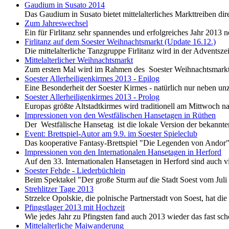
Gaudium in Susato 2014
Das Gaudium in Susato bietet mittelalterliches Markttreiben di
Zum Jahreswechsel
Ein für Firlitanz sehr spannendes und erfolgreiches Jahr 2013 
Firlitanz auf dem Soester Weihnachtsmarkt (Update 16.12.)
Die mittelalterliche Tanzgruppe Firlitanz wird in der Adventsz
Mittelalterlicher Weihnachtsmarkt
Zum ersten Mal wird im Rahmen des Soester Weihnachtsmarkts 
Soester Allerheiligenkirmes 2013 - Epilog
Eine Besonderheit der Soester Kirmes - natürlich nur neben unzä
Soester Allerheiligenkirmes 2013 - Prolog
Europas größte Altstadtkirmes wird traditionell am Mittwoch na
Impressionen von den Westfälischen Hansetagen in Rüthen
Der Westfälische Hansetag ist die lokale Version der bekannte
Event: Brettspiel-Autor am 9.9. im Soester Spieleclub
Das kooperative Fantasy-Brettspiel "Die Legenden von Andor" ist
Impressionen von den Internationalen Hansetagen in Herford
Auf den 33. Internationalen Hansetagen in Herford sind auch 
Soester Fehde - Liederbüchlein
Beim Spektakel "Der große Sturm auf die Stadt Soest vom Juli 1
Strehlitzer Tage 2013
Strzelce Opolskie, die polnische Partnerstadt von Soest, hat di
Pfingstlager 2013 mit Hochzeit
Wie jedes Jahr zu Pfingsten fand auch 2013 wieder das fast schon
Mittelalterliche Maiwanderung