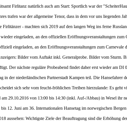
itsamt Firlitanz natürlich auch am Start: Sportlich war der "Scheiter
es trafen war der allgemeine Tenor, dass in dem vor uns liegenden Jahr
ele Firlitänzer - machten sich 2019 auf den langen Weg ins ferne R
 wieder eingeladen, an den offiziellen Eröffnungsveranstaltungen zum
 offiziell eingeladen, an den Eröffnungsveranstaltungen zum Carnevale
 Anzeigers: Bilder vom Auftakt inkl. Generalprobe. Bilder vom Sturm.
igt. Der nächste reguläre Probeabend findet daher erst wieder am DI 0
g in der niederländischen Partnerstadt Kampen teil. Die Hansefahrer d
heidet sich sehr vom feucht-fröhlichen Treiben hierzulande: Es geht vi
d am 29.10.2016 von 13:00 bis 14:30 (inkl. Auf-/Abbau) in Wesel ihr n
is 12. Juni am 36. Internationalen Hansetag im norwegischen Bergen t
018 aussehen: Wichtigste Ziele der Beauftragung sind die Erhöhung der