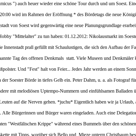
ramicus ") auch heuer wieder eine schöne Tour durch und um Soest. Ei
b 20:00 wird im Rahmen der Eröffnung * des Bördetags die neue König
tadt von Soest wird gegenwärtig eine neue Planungsgrundlage erarbeit
em Hobby "Mittelalter" zu tun haben: 01.12.2012: Nikolausmarkt im So
ie Innenstadt prall gefüllt mit Schaulustigen, die sich den Aufbau der
enannte Tag des offenen Denkmals statt. Viele Museen und Denkmäler 
polster. Und "Fest" halt von Feier... Jedes Jahr werden an einem Sonn
der Soester Börde in tiefes Gelb ein. Peter Dahm, u. a. als Fotograf für
sondere mit melodiösen Uptempo-Nummern und einfühlsamen Balladen üb
uten auf die Nerven gehen. *juchu* Eigentlich haben wir ja Urlaub, ab
g. Alle Bürgerinnen und Bürger waren eingeladen. Auch eine Delegatio
annten "Westfälischen Krippe" während eines Bummels über den schöne
skette mit Tipps, worüber sich Bello und Mieze unterm Christbaum be