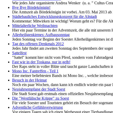
Wie jedes Jahr organisierte Andrea Wenker (u. a. " Cultus Ce
Bye Bye Bördekönigin!
Die Amtszeit als Bördekönigin ist vorbei. Am 03. Mai 2013 a
Städtebauliches Entwicklungskonzept für die Altstadt
Kommentar: Mitwirken ist wichtig! Worum geht es? Für die Alts
Mittelalterliche Weihnachten
Hier ein paar Termine in der Adventszeit, die alle mit unser
Allerheiligenkirmes: Aufbausonntag
Jeden Sonntag vor Beginn der Soester Allerheiligenkirmes ist d
Tag des offenen Denkmals 2012
Jedes Jahr findet am zweiten Sonntag des Septembers der sog
Sattelfest
"Sattel" kommt hier nicht vom Pferd, sondern vom Fahrradgesäß
Fast wie in der Toskana, nur in gelb!
Der Raps steht in voller Blüte und taucht ganze Landschaften in 
Mono Inc. Fantreffen - Teil 1
Eine meiner beliebtesten Bands ist Mono Inc. , welche insbe
Besuch in der Heimat
Noch ein paar Wochen, dann kann ich endlich wieder ein paar Le
Neujahrsempfang der Stadt Soest
Die Stadt Soest gab erstmals einen offiziellen Neujahrsempfan
Die "Westfälische Krippe" zu Soest
Für viele Soester und Touristen gehört ein Besuch der sogen
Adventliche Gefühlsverwirrung
Vor einigen Tagen sah ich einen Werbespot einer Tierhandlung