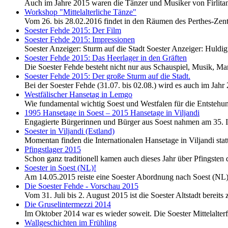
Auch im Jahre 2015 waren die Tänzer und Musiker von Firlitan
Workshop "Mittelalterliche Tänze"
Vom 26. bis 28.02.2016 findet in den Räumen des Perthes-Zent
Soester Fehde 2015: Der Film
Soester Fehde 2015: Impressionen
Soester Anzeiger: Sturm auf die Stadt Soester Anzeiger: Huldigu
Soester Fehde 2015: Das Heerlager in den Gräften
Die Soester Fehde besteht nicht nur aus Schauspiel, Musik, Mar
Soester Fehde 2015: Der große Sturm auf die Stadt.
Bei der Soester Fehde (31.07. bis 02.08.) wird es auch im Jahr 
Westfälischer Hansetag in Lemgo
Wie fundamental wichtig Soest und Westfalen für die Entstehung
1995 Hansetage in Soest – 2015 Hansetage in Viljandi
Engagierte Bürgerinnen und Bürger aus Soest nahmen am 35. Int
Soester in Viljandi (Estland)
Momentan finden die Internationalen Hansetage in Viljandi sta
Pfingstlager 2015
Schon ganz traditionell kamen auch dieses Jahr über Pfingsten
Soester in Soest (NL)!
Am 14.05.2015 reiste eine Soester Abordnung nach Soest (NL) 
Die Soester Fehde - Vorschau 2015
Vom 31. Juli bis 2. August 2015 ist die Soester Altstadt bereit
Die Gruselintermezzi 2014
Im Oktober 2014 war es wieder soweit. Die Soester Mittelalterf
Wallgeschichten im Frühling