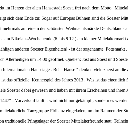
rekt im Herzen der alten Hansestadt Soest, frei nach dem Motto "Mittela
neigt sich dem Ende zu: Sogar auf Europas Bühnen sind die Soester Mitt
eit mehrmals auf einem der schönsten Weihnachtsmärkte Deutschlands au
am Nikolaus-Wochenende (6. bis 8.12.) ein kleiner Mittelaltermarkt 
hligen anderen Soester Eigenheiten! - ist der sogenannte Pottsmarkt , 
ch Allerheiligen um 14:00 geöffnet. Quellen: Jost aus Soest und Soest
n Internationalen Hansetage . Bei " Hanse " denken viele zuerst an d
 das offizielle Kennerspiel des Jahres 2013 . Was ist das eigentlich fü
viele Soester dabei gewesen und haben mit ihrem Erscheinen und ihre
447" - Vorverkauf läuft - wird nicht nur gekämpft, sondern es werden 
e mittelalterliche Tanzgruppe Firlitanz eingeladen, um im Rahmen der St
 traditionelle Pfingstlager der Soester Mittelalterfreunde statt. Teilne