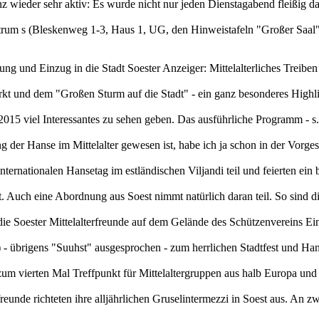
z wieder sehr aktiv: Es wurde nicht nur jeden Dienstagabend fleißig
rum s (Bleskenweg 1-3, Haus 1, UG, den Hinweistafeln "Großer Saal" 
ng und Einzug in die Stadt Soester Anzeiger: Mittelalterliches Treiben
kt und dem "Großen Sturm auf die Stadt" - ein ganz besonderes Highligh
2015 viel Interessantes zu sehen geben. Das ausführliche Programm - s. 
 der Hanse im Mittelalter gewesen ist, habe ich ja schon in der Vorgesc
ernationalen Hansetag im estländischen Viljandi teil und feierten ei
tt. Auch eine Abordnung aus Soest nimmt natürlich daran teil. So sind
 die Soester Mittelalterfreunde auf dem Gelände des Schützenvereins E
- übrigens "Suuhst" ausgesprochen - zum herrlichen Stadtfest und Han
s zum vierten Mal Treffpunkt für Mittelaltergruppen aus halb Europa und
reunde richteten ihre alljährlichen Gruselintermezzi in Soest aus. An 