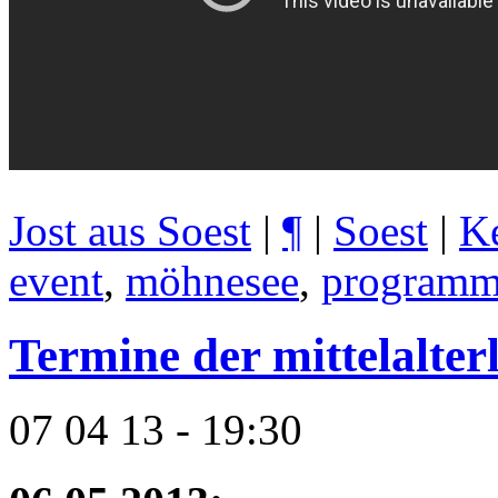
Jost aus Soest
|
¶
|
Soest
|
K
event
,
möhnesee
,
program
Termine der mittelalter
07 04 13 - 19:30