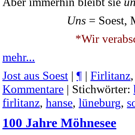
Aber immerhin bleibt sie
un
Uns
= Soest, Mi
*Wir verabs
mehr...
Jost aus Soest
|
¶
|
Firlitanz
Kommentare
| Stichwörter:
firlitanz
,
hanse
,
lüneburg
,
s
100 Jahre Möhnesee