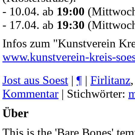
- 10.04. ab
19:00
(Mittwoch
- 17.04. ab
19:30
(Mittwoch
Infos zum "Kunstverein Krei
www.kunstverein-kreis-soes
Jost aus Soest
|
¶
|
Firlitanz
Kommentar
| Stichwörter:
m
Über
This is the 'Bare Bones' tem